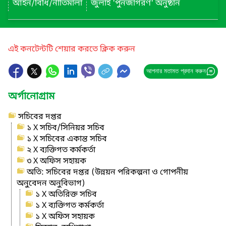
আইন/বিধি/নীতিমালা
জুলাই 'পুনর্জাগরণ' অনুষ্ঠান
এই কনটেন্টটি শেয়ার করতে ক্লিক করুন
আপনার মতামত প্রদান করুন
অর্গানোগ্রাম
সচিবের দপ্তর
১ X সচিব/সিনিয়র সচিব
১ X সচিবের একান্ত সচিব
২ X ব্যক্তিগত কর্মকর্তা
৩ X অফিস সহায়ক
অতি: সচিবের দপ্তর (উন্নয়ন পরিকল্পনা ও গোপনীয়
অনুবেদন অনুবিভাগ)
১ X অতিরিক্ত সচিব
১ X ব্যক্তিগত কর্মকর্তা
১ X অফিস সহায়ক