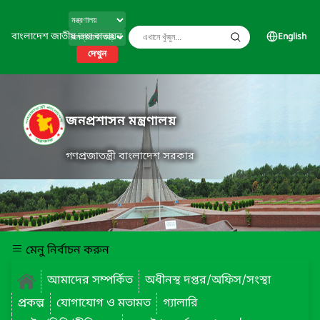
বাংলাদেশ জাতীয় তথ্য বাতায়ন
English
দেখুন
জনপ্রশাসন মন্ত্রণালয়
গণপ্রজাতন্ত্রী বাংলাদেশ সরকার
মেনু নির্বাচন করুন
আমাদের সম্পর্কিত
অধীনস্থ দপ্তর/অফিস/সংস্থা
প্রকল্প
যোগাযোগ ও মতামত
গ্যালারি