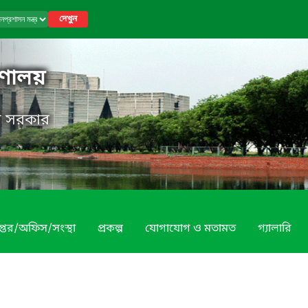
দেখুন
রণালয়
েশ সরকার
প্তর/অফিস/সংস্থা
প্রকল্প
যোগাযোগ ও মতামত
গ্যালারি