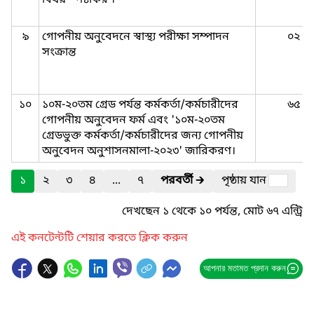
বিষয় স্পষ্টীকরণ
৯
গোপনীয় অনুবেদনে স্বাস্থ্য পরীক্ষা সম্পাদন
০২
সংক্রান্ত
১০
১০ম-২০তম গ্রেড পর্যন্ত কর্মকর্তা/কর্মচারীদের
৬৫
গোপনীয় অনুবেদন ফর্ম এবং '১০ম-২০তম
গ্রেডভুক্ত কর্মকর্তা/কর্মচারীদের জন্য গোপনীয়
অনুবেদন অনুশাসনমালা-২০২৩' জারিকরণ।
১
২
৩
৪
...
৭
পরবর্তী
🡲
পৃষ্ঠায় যান
দেখছেন ১ থেকে ১০ পর্যন্ত, মোট ৬৭ এন্ট্রি
এই কনটেন্টটি শেয়ার করতে ক্লিক করুন
আপনার মতামত প্রদান করুন