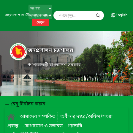
বাংলাদেশ জাতীয় তথ্য বাতায়ন
English
দেখুন
জনপ্রশাসন মন্ত্রণালয়
গণপ্রজাতন্ত্রী বাংলাদেশ সরকার
মেনু নির্বাচন করুন
আমাদের সম্পর্কিত
অধীনস্থ দপ্তর/অফিস/সংস্থা
প্রকল্প
যোগাযোগ ও মতামত
গ্যালারি