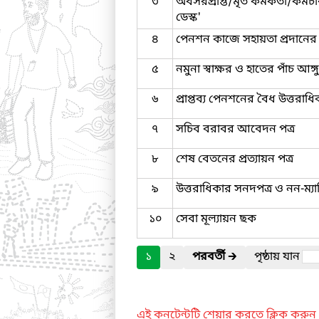
৩
অবসরপ্রাপ্ত/মৃত কর্মকর্তা/কর্
ডেস্ক'
৪
পেনশন কাজে সহায়তা প্রদানের জন
৫
নমুনা স্বাক্ষর ও হাতের পাঁচ আঙ্
৬
প্রাপ্তব্য পেনশনের বৈধ উত্তরাধি
৭
সচিব বরাবর আবেদন পত্র
৮
শেষ বেতনের প্রত্যায়ন পত্র
৯
উত্তরাধিকার সনদপত্র ও নন-ম্যা
১০
সেবা মূল্যায়ন ছক
১
২
পরবর্তী
🡲
পৃষ্ঠায় যান
এই কনটেন্টটি শেয়ার করতে ক্লিক করুন