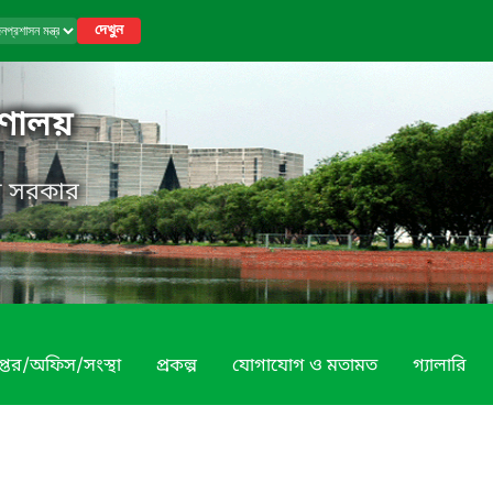
দেখুন
রণালয়
েশ সরকার
প্তর/অফিস/সংস্থা
প্রকল্প
যোগাযোগ ও মতামত
গ্যালারি