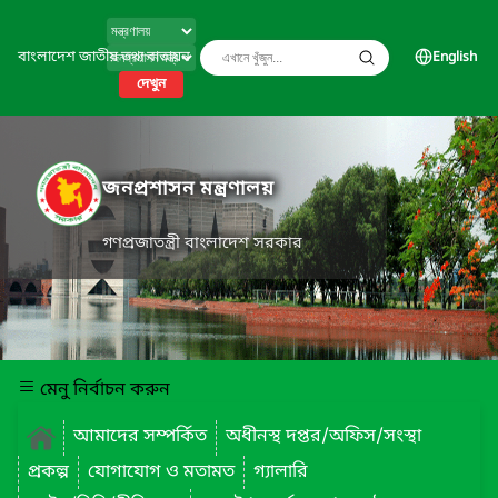
বাংলাদেশ জাতীয় তথ্য বাতায়ন
English
দেখুন
জনপ্রশাসন মন্ত্রণালয়
গণপ্রজাতন্ত্রী বাংলাদেশ সরকার
মেনু নির্বাচন করুন
আমাদের সম্পর্কিত
অধীনস্থ দপ্তর/অফিস/সংস্থা
প্রকল্প
যোগাযোগ ও মতামত
গ্যালারি