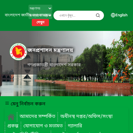
বাংলাদেশ জাতীয় তথ্য বাতায়ন
English
দেখুন
জনপ্রশাসন মন্ত্রণালয়
গণপ্রজাতন্ত্রী বাংলাদেশ সরকার
মেনু নির্বাচন করুন
আমাদের সম্পর্কিত
অধীনস্থ দপ্তর/অফিস/সংস্থা
প্রকল্প
যোগাযোগ ও মতামত
গ্যালারি