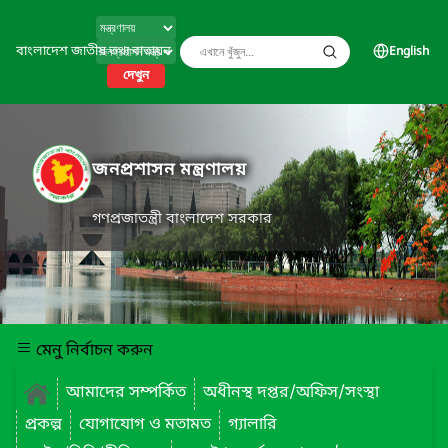
বাংলাদেশ জাতীয় তথ্য বাতায়ন
English
দেখুন
জনপ্রশাসন মন্ত্রণালয়
গণপ্রজাতন্ত্রী বাংলাদেশ সরকার
মেনু নির্বাচন করুন
আমাদের সম্পর্কিত
অধীনস্থ দপ্তর/অফিস/সংস্থা
প্রকল্প
যোগাযোগ ও মতামত
গ্যালারি