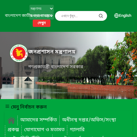
বাংলাদেশ জাতীয় তথ্য বাতায়ন
English
দেখুন
জনপ্রশাসন মন্ত্রণালয়
গণপ্রজাতন্ত্রী বাংলাদেশ সরকার
মেনু নির্বাচন করুন
আমাদের সম্পর্কিত
অধীনস্থ দপ্তর/অফিস/সংস্থা
প্রকল্প
যোগাযোগ ও মতামত
গ্যালারি