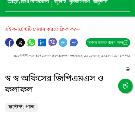
আইন/বিধি/নীতিমালা
জুলাই 'পুনর্জাগরণ' অনুষ্ঠান
এই কনটেন্টটি শেয়ার করতে ক্লিক করুন
আপনার মতামত প্রদান করুন
কনটেন্টটি শেষ হাল-নাগাদ করা হয়েছে: মঙ্গলবার, ২৫ নভেম্বর, ২০২৫ এ ০৪:২৭ PM
স্ব স্ব অফিসের জিপিএমএস ও
ফলাফল
কন্টেন্ট: পাতা