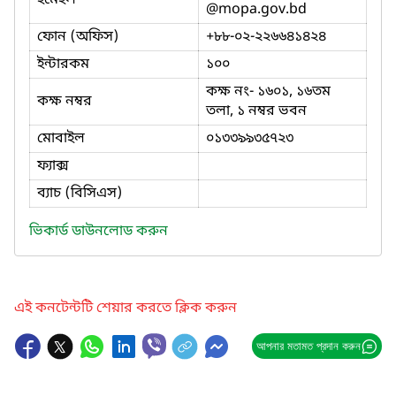
@mopa.gov.bd
ফোন (অফিস)
+৮৮-০২-২২৬৬৪১৪২৪
ইন্টারকম
১০০
কক্ষ নং- ১৬০১, ১৬তম
কক্ষ নম্বর
তলা, ১ নম্বর ভবন
মোবাইল
০১৩৩৯৯৩৫৭২৩
ফ্যাক্স
ব্যাচ (বিসিএস)
ভিকার্ড ডাউনলোড করুন
এই কনটেন্টটি শেয়ার করতে ক্লিক করুন
আপনার মতামত প্রদান করুন