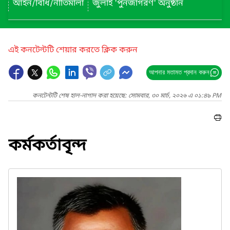
আইন/বিধি/নীতিমালা
জুলাই 'পুনর্জাগরণ' অনুষ্ঠান
এই কনটেন্টটি শেয়ার করতে ক্লিক করুন
আপনার মতামত প্রদান করুন
কনটেন্টটি শেষ হাল-নাগাদ করা হয়েছে: সোমবার, ৩০ মার্চ, ২০২৬ এ ০১:৪৯ PM
কর্মকর্তাবৃন্দ