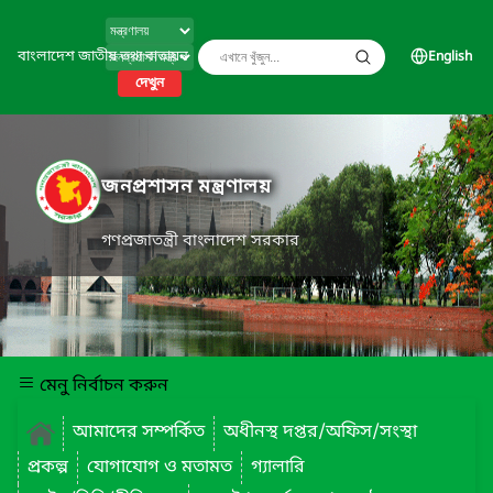
বাংলাদেশ জাতীয় তথ্য বাতায়ন
English
দেখুন
জনপ্রশাসন মন্ত্রণালয়
গণপ্রজাতন্ত্রী বাংলাদেশ সরকার
মেনু নির্বাচন করুন
আমাদের সম্পর্কিত
অধীনস্থ দপ্তর/অফিস/সংস্থা
প্রকল্প
যোগাযোগ ও মতামত
গ্যালারি