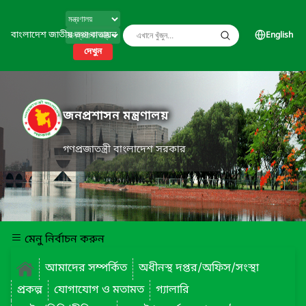
বাংলাদেশ জাতীয় তথ্য বাতায়ন
English
দেখুন
জনপ্রশাসন মন্ত্রণালয়
গণপ্রজাতন্ত্রী বাংলাদেশ সরকার
মেনু নির্বাচন করুন
আমাদের সম্পর্কিত
অধীনস্থ দপ্তর/অফিস/সংস্থা
প্রকল্প
যোগাযোগ ও মতামত
গ্যালারি