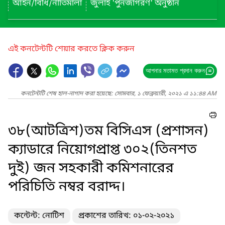
আইন/বিধি/নীতিমালা
জুলাই 'পুনর্জাগরণ' অনুষ্ঠান
এই কনটেন্টটি শেয়ার করতে ক্লিক করুন
আপনার মতামত প্রদান করুন
কনটেন্টটি শেষ হাল-নাগাদ করা হয়েছে: সোমবার, ১ ফেব্রুয়ারী, ২০২১ এ ১১:৪৪ AM
৩৮(আটত্রিশ)তম বিসিএস (প্রশাসন)
ক্যাডারে নিয়োগপ্রাপ্ত ৩০২(তিনশত
দুই) জন সহকারী কমিশনারের
পরিচিতি নম্বর বরাদ্দ।
কন্টেন্ট: নোটিশ
প্রকাশের তারিখ: ০১-০২-২০২১