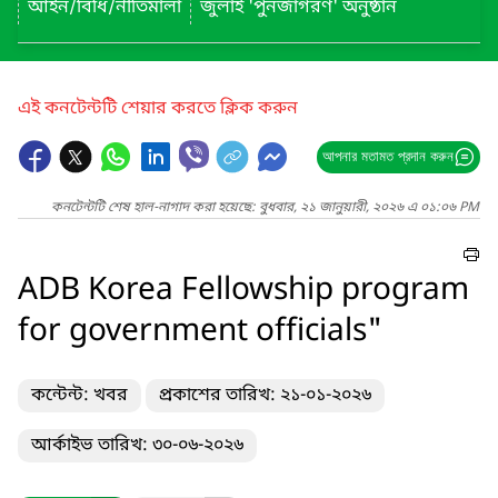
আইন/বিধি/নীতিমালা
জুলাই 'পুনর্জাগরণ' অনুষ্ঠান
এই কনটেন্টটি শেয়ার করতে ক্লিক করুন
আপনার মতামত প্রদান করুন
কনটেন্টটি শেষ হাল-নাগাদ করা হয়েছে: বুধবার, ২১ জানুয়ারী, ২০২৬ এ ০১:০৬ PM
ADB Korea Fellowship program
for government officials"
কন্টেন্ট: খবর
প্রকাশের তারিখ: ২১-০১-২০২৬
আর্কাইভ তারিখ: ৩০-০৬-২০২৬