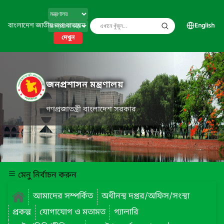
বাংলাদেশ জাতীয় তথ্য বাতায়ন
English
দেখুন
জনপ্রশাসন মন্ত্রণালয়
গণপ্রজাতন্ত্রী বাংলাদেশ সরকার
মেনু নির্বাচন করুন
আমাদের সম্পর্কিত
অধীনস্থ দপ্তর/অফিস/সংস্থা
প্রকল্প
যোগাযোগ ও মতামত
গ্যালারি