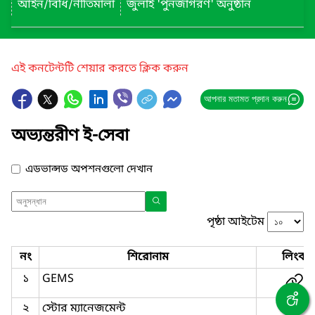
আইন/বিধি/নীতিমালা
জুলাই 'পুনর্জাগরণ' অনুষ্ঠান
এই কনটেন্টটি শেয়ার করতে ক্লিক করুন
আপনার মতামত প্রদান করুন
অভ্যন্তরীণ ই-সেবা
এডভান্সড অপশনগুলো দেখান
পৃষ্ঠা আইটেম
নং
শিরোনাম
লিংক
১
GEMS
২
স্টোর ম্যানেজমেন্ট