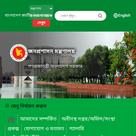
বাংলাদেশ জাতীয় তথ্য বাতায়ন
English
দেখুন
জনপ্রশাসন মন্ত্রণালয়
গণপ্রজাতন্ত্রী বাংলাদেশ সরকার
মেনু নির্বাচন করুন
আমাদের সম্পর্কিত
অধীনস্থ দপ্তর/অফিস/সংস্থা
প্রকল্প
যোগাযোগ ও মতামত
গ্যালারি