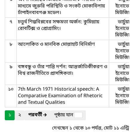
মাধ্যমে জুরুরি পরিস্থিতি ও সংকট মোকাবিলায়
ইনোভেশ
চাঁপাইনবাবগঞ্জ মডেল।
মিউজিয়া
৭
চতুর্থ শিল্পবিপ্লবের সক্ষমতা অর্জন: কুমিল্লায়
ভার্চুয়াল
রোবটিক্স ও প্রোগ্রামিং।
ইনোভেশ
মিউজিয়া
৮
আলোকিত ও মানবিক মোল্লাহাট বিনির্মাণ
ভার্চুয়াল
ইনোভেশ
মিউজিয়া
৯
বঙ্গবন্ধু ও তাঁর শান্তি দর্শন: আন্তর্জাতিকীকরণ ও
ভার্চুয়াল
বিশ্ব রাজনীতিতে প্রাসঙ্গিকতা।
ইনোভেশ
মিউজিয়া
১০
7th March 1971 Historical speech: A
ভার্চুয়াল
Comparative Examination of Rhetoric
ইনোভেশ
and Textual Qualities
মিউজিয়া
১
২
পরবর্তী
🡲
পৃষ্ঠায় যান
দেখছেন ১ থেকে ১০ পর্যন্ত, মোট ১১ এন্ট্রি