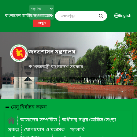
বাংলাদেশ জাতীয় তথ্য বাতায়ন
English
দেখুন
জনপ্রশাসন মন্ত্রণালয়
গণপ্রজাতন্ত্রী বাংলাদেশ সরকার
মেনু নির্বাচন করুন
আমাদের সম্পর্কিত
অধীনস্থ দপ্তর/অফিস/সংস্থা
প্রকল্প
যোগাযোগ ও মতামত
গ্যালারি