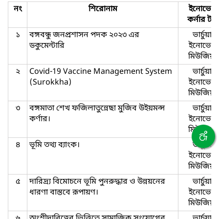
নং
শিরোনাম
ইনোভেশ
কর্নার টা
১
বঙ্গবন্ধু জনপ্রশাসন পদক ২০২৩ এর
ভার্চুয়াল
ডকুমেন্টারি
ইনোভেশ
মিউজিয়া
২
Covid-19 Vaccine Management System
ভার্চুয়াল
(Surokkha)
ইনোভেশ
মিউজিয়া
৩
বঙ্গমাতা শেখ ফজিলাতুন্নেছা মুজিব উইয়মন্স
ভার্চুয়াল
কর্ণার।
ইনোভেশ
মিউজিয়া
৪
ভূমি তথ্য ব্যাংক।
ভার্চুয়াল
ইনোভেশ
মিউজিয়া
৫
দারিদ্র্য বিমোচনে ভূমি পুনরুদ্ধার ও উন্নয়নের
ভার্চুয়াল
ধারণা বাস্তবে রূপায়ণ।
ইনোভেশ
মিউজিয়া
৬
অংশীদারিত্বের ভিত্তিতে সামাজিক সংযোগের
ভার্চুয়াল