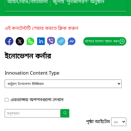
আইন/বিধি/নীতিমালা
জুলাই 'পুনর্জাগরণ' অনুষ্ঠান
এই কনটেন্টটি শেয়ার করতে ক্লিক করুন
আপনার মতামত প্রদান করুন
ইনোভেশন কর্নার
Innovation Content Type
এডভান্সড অপশনগুলো দেখান
পৃষ্ঠা আইটেম