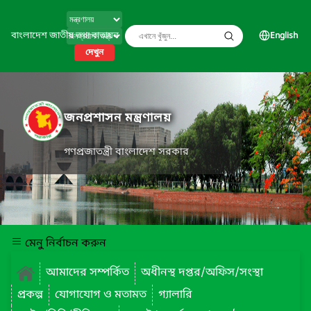
বাংলাদেশ জাতীয় তথ্য বাতায়ন
English
দেখুন
জনপ্রশাসন মন্ত্রণালয়
গণপ্রজাতন্ত্রী বাংলাদেশ সরকার
মেনু নির্বাচন করুন
আমাদের সম্পর্কিত
অধীনস্থ দপ্তর/অফিস/সংস্থা
প্রকল্প
যোগাযোগ ও মতামত
গ্যালারি