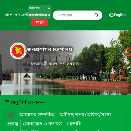
বাংলাদেশ জাতীয় তথ্য বাতায়ন
English
দেখুন
জনপ্রশাসন মন্ত্রণালয়
গণপ্রজাতন্ত্রী বাংলাদেশ সরকার
মেনু নির্বাচন করুন
আমাদের সম্পর্কিত
অধীনস্থ দপ্তর/অফিস/সংস্থা
প্রকল্প
যোগাযোগ ও মতামত
গ্যালারি