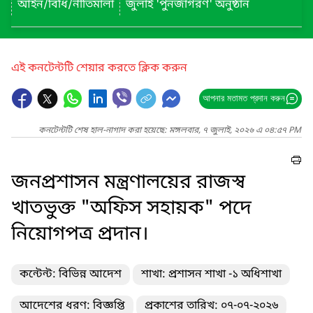
আইন/বিধি/নীতিমালা
জুলাই 'পুনর্জাগরণ' অনুষ্ঠান
এই কনটেন্টটি শেয়ার করতে ক্লিক করুন
আপনার মতামত প্রদান করুন
কনটেন্টটি শেষ হাল-নাগাদ করা হয়েছে: মঙ্গলবার, ৭ জুলাই, ২০২৬ এ ০৪:৫৭ PM
জনপ্রশাসন মন্ত্রণালয়ের রাজস্ব
খাতভুক্ত "অফিস সহায়ক" পদে
নিয়োগপত্র প্রদান।
কন্টেন্ট: বিভিন্ন আদেশ
শাখা: প্রশাসন শাখা -১ অধিশাখা
আদেশের ধরণ: বিজ্ঞপ্তি
প্রকাশের তারিখ: ০৭-০৭-২০২৬