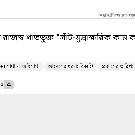
কনটেন্টটি শেষ হাল-নাগা
র রাজস্ব খাতভুক্ত "সাঁট-মুদ্রাক্ষরিক ক
াসন শাখা -১ অধিশাখা
আদেশের ধরণ: বিজ্ঞপ্তি
প্রকাশের তারিখ
 ৩