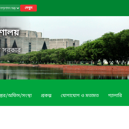
দেখুন
রণালয়
েশ সরকার
প্তর/অফিস/সংস্থা
প্রকল্প
যোগাযোগ ও মতামত
গ্যালারি