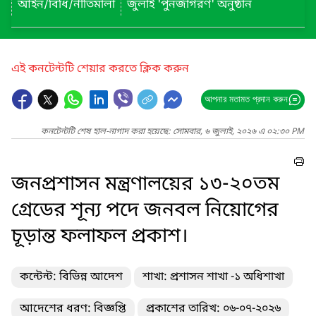
আইন/বিধি/নীতিমালা
জুলাই 'পুনর্জাগরণ' অনুষ্ঠান
এই কনটেন্টটি শেয়ার করতে ক্লিক করুন
আপনার মতামত প্রদান করুন
কনটেন্টটি শেষ হাল-নাগাদ করা হয়েছে: সোমবার, ৬ জুলাই, ২০২৬ এ ০২:৩০ PM
জনপ্রশাসন মন্ত্রণালয়ের ১৩-২০তম
গ্রেডের শূন্য পদে জনবল নিয়োগের
চূড়ান্ত ফলাফল প্রকাশ।
কন্টেন্ট: বিভিন্ন আদেশ
শাখা: প্রশাসন শাখা -১ অধিশাখা
আদেশের ধরণ: বিজ্ঞপ্তি
প্রকাশের তারিখ: ০৬-০৭-২০২৬