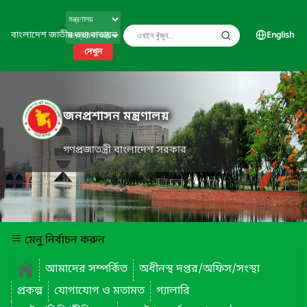
বাংলাদেশ জাতীয় তথ্য বাতায়ন
English
দেখুন
জনপ্রশাসন মন্ত্রণালয়
গণপ্রজাতন্ত্রী বাংলাদেশ সরকার
মেনু নির্বাচন করুন
আমাদের সম্পর্কিত
অধীনস্থ দপ্তর/অফিস/সংস্থা
প্রকল্প
যোগাযোগ ও মতামত
গ্যালারি