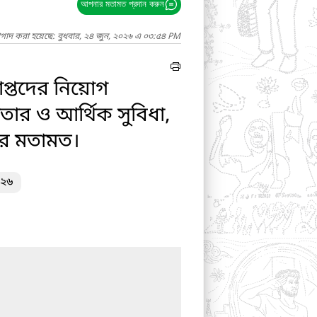
আপনার মতামত প্রদান করুন
াগাদ করা হয়েছে: বুধবার, ২৪ জুন, ২০২৬ এ ০৩:৫৪ PM
াপ্তদের নিয়োগ
মতার ও আর্থিক সুবিধা,
ের মতামত।
০২৬