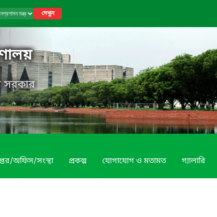
দেখুন
রণালয়
েশ সরকার
প্তর/অফিস/সংস্থা
প্রকল্প
যোগাযোগ ও মতামত
গ্যালারি