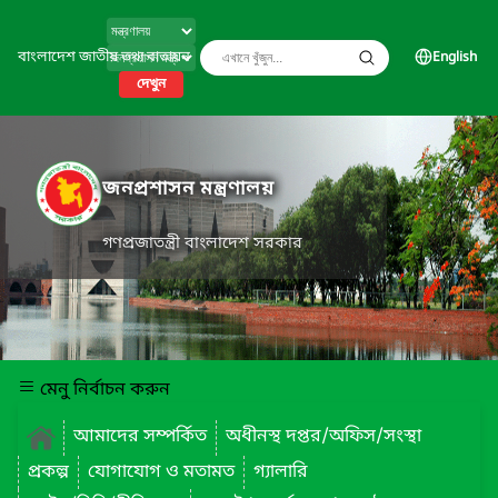
বাংলাদেশ জাতীয় তথ্য বাতায়ন
English
দেখুন
জনপ্রশাসন মন্ত্রণালয়
গণপ্রজাতন্ত্রী বাংলাদেশ সরকার
মেনু নির্বাচন করুন
আমাদের সম্পর্কিত
অধীনস্থ দপ্তর/অফিস/সংস্থা
প্রকল্প
যোগাযোগ ও মতামত
গ্যালারি