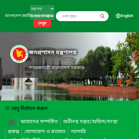
বাংলাদেশ জাতীয় তথ্য বাতায়ন
English
দেখুন
জনপ্রশাসন মন্ত্রণালয়
গণপ্রজাতন্ত্রী বাংলাদেশ সরকার
মেনু নির্বাচন করুন
আমাদের সম্পর্কিত
অধীনস্থ দপ্তর/অফিস/সংস্থা
প্রকল্প
যোগাযোগ ও মতামত
গ্যালারি