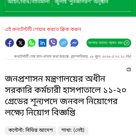
আইন/বিধি/নীতিমালা
জুলাই 'পুনর্জাগরণ' অনুষ্ঠান
এই কনটেন্টটি শেয়ার করতে ক্লিক করুন
আপনার মতামত প্রদান করুন
কনটেন্টটি শেষ হাল-নাগাদ করা হয়েছে: বৃহস্পতিবার, ১৮ জুন, ২০২৬ এ ০২:২১ PM
জনপ্রশাসন মন্ত্রণালয়ের অধীন
সরকারি কর্মচারী হাসপাতালে ১১-২০
গ্রেডের শূন্যপদে জনবল নিয়োগের
লক্ষ্যে নিয়োগ বিজ্ঞপ্তি
কন্টেন্ট: বিভিন্ন আদেশ
শাখা: (নেই)