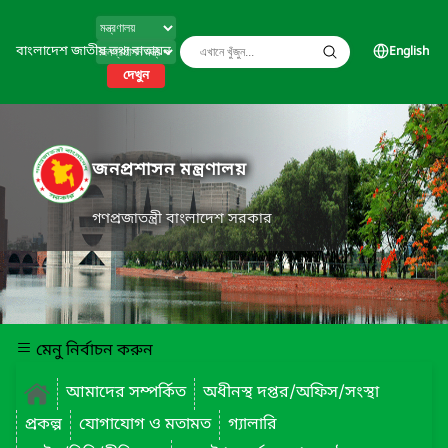
বাংলাদেশ জাতীয় তথ্য বাতায়ন
English
দেখুন
জনপ্রশাসন মন্ত্রণালয়
গণপ্রজাতন্ত্রী বাংলাদেশ সরকার
মেনু নির্বাচন করুন
আমাদের সম্পর্কিত
অধীনস্থ দপ্তর/অফিস/সংস্থা
প্রকল্প
যোগাযোগ ও মতামত
গ্যালারি