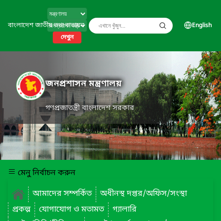
বাংলাদেশ জাতীয় তথ্য বাতায়ন
English
দেখুন
জনপ্রশাসন মন্ত্রণালয়
গণপ্রজাতন্ত্রী বাংলাদেশ সরকার
মেনু নির্বাচন করুন
আমাদের সম্পর্কিত
অধীনস্থ দপ্তর/অফিস/সংস্থা
প্রকল্প
যোগাযোগ ও মতামত
গ্যালারি