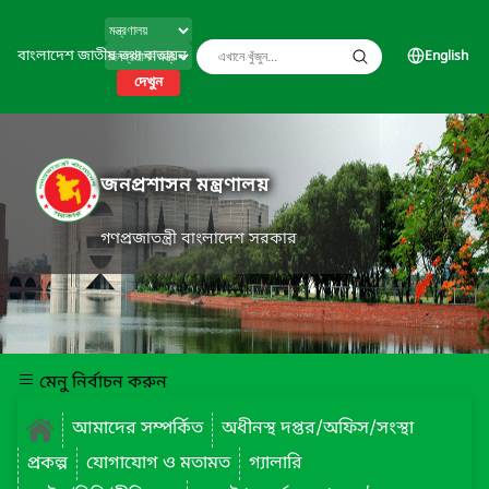
বাংলাদেশ জাতীয় তথ্য বাতায়ন
English
দেখুন
জনপ্রশাসন মন্ত্রণালয়
গণপ্রজাতন্ত্রী বাংলাদেশ সরকার
মেনু নির্বাচন করুন
আমাদের সম্পর্কিত
অধীনস্থ দপ্তর/অফিস/সংস্থা
প্রকল্প
যোগাযোগ ও মতামত
গ্যালারি