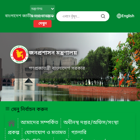
বাংলাদেশ জাতীয় তথ্য বাতায়ন
English
দেখুন
জনপ্রশাসন মন্ত্রণালয়
গণপ্রজাতন্ত্রী বাংলাদেশ সরকার
মেনু নির্বাচন করুন
আমাদের সম্পর্কিত
অধীনস্থ দপ্তর/অফিস/সংস্থা
প্রকল্প
যোগাযোগ ও মতামত
গ্যালারি