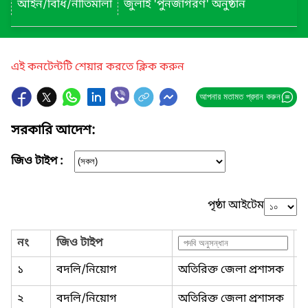
আইন/বিধি/নীতিমালা
জুলাই 'পুনর্জাগরণ' অনুষ্ঠান
এই কনটেন্টটি শেয়ার করতে ক্লিক করুন
আপনার মতামত প্রদান করুন
সরকারি আদেশ:
জিও টাইপ :
পৃষ্ঠা আইটেম
নং
জিও টাইপ
১
বদলি/নিয়োগ
অতিরিক্ত জেলা প্রশাসক
৩
২
বদলি/নিয়োগ
অতিরিক্ত জেলা প্রশাসক
২