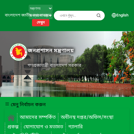
বাংলাদেশ জাতীয় তথ্য বাতায়ন
English
দেখুন
জনপ্রশাসন মন্ত্রণালয়
গণপ্রজাতন্ত্রী বাংলাদেশ সরকার
মেনু নির্বাচন করুন
আমাদের সম্পর্কিত
অধীনস্থ দপ্তর/অফিস/সংস্থা
প্রকল্প
যোগাযোগ ও মতামত
গ্যালারি