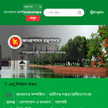
বাংলাদেশ জাতীয় তথ্য বাতায়ন
English
দেখুন
জনপ্রশাসন মন্ত্রণালয়
গণপ্রজাতন্ত্রী বাংলাদেশ সরকার
মেনু নির্বাচন করুন
আমাদের সম্পর্কিত
অধীনস্থ দপ্তর/অফিস/সংস্থা
প্রকল্প
যোগাযোগ ও মতামত
গ্যালারি