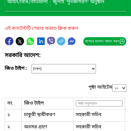
আইন/বিধি/নীতিমালা
জুলাই 'পুনর্জাগরণ' অনুষ্ঠান
এই কনটেন্টটি শেয়ার করতে ক্লিক করুন
আপনার মতামত প্রদান করুন
সরকারি আদেশ:
জিও টাইপ :
পৃষ্ঠা আইটেম
নং
জিও টাইপ
১
চাকুরী স্থায়ীকরণ
সহকারী সচিব
১
২
অবসর গ্রহণ
সহকারী সচিব
১