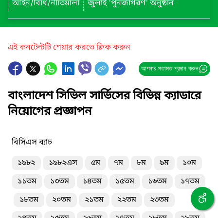
আইন/বিধি/নীতিমালা
জুলাই 'পুনর্জাগরণ' অনুষ্ঠান
এই কনটেন্টটি শেয়ার করতে ক্লিক করুন
আপনার মতামত প্রদান করুন
বাংলাদেশ সিভিল সার্ভিসের বিভিন্ন ক্যাডারে
নিয়োগের প্রজ্ঞাপন
বিসিএস ব্যাচ
১৯৮২
১৯৮২এস
৫ম
৭ম
৮ম
৯ম
১০ম
১১তম
১৩তম
১৪তম
১৫তম
১৬তম
১৭তম
১৮তম
২০তম
২১তম
২২তম
২৩তম