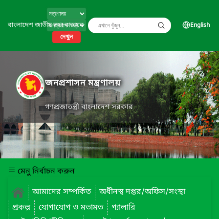
বাংলাদেশ জাতীয় তথ্য বাতায়ন
English
দেখুন
জনপ্রশাসন মন্ত্রণালয়
গণপ্রজাতন্ত্রী বাংলাদেশ সরকার
মেনু নির্বাচন করুন
আমাদের সম্পর্কিত
অধীনস্থ দপ্তর/অফিস/সংস্থা
প্রকল্প
যোগাযোগ ও মতামত
গ্যালারি