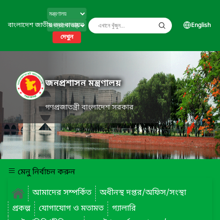
বাংলাদেশ জাতীয় তথ্য বাতায়ন
English
দেখুন
জনপ্রশাসন মন্ত্রণালয়
গণপ্রজাতন্ত্রী বাংলাদেশ সরকার
মেনু নির্বাচন করুন
আমাদের সম্পর্কিত
অধীনস্থ দপ্তর/অফিস/সংস্থা
প্রকল্প
যোগাযোগ ও মতামত
গ্যালারি