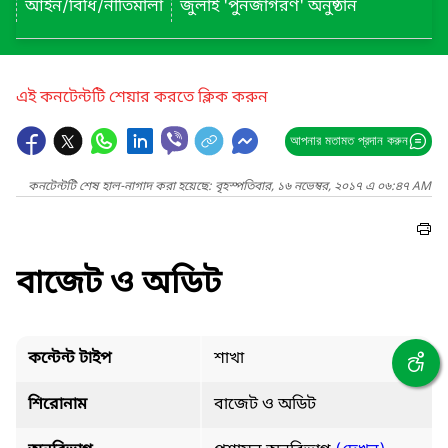
আইন/বিধি/নীতিমালা
জুলাই 'পুনর্জাগরণ' অনুষ্ঠান
এই কনটেন্টটি শেয়ার করতে ক্লিক করুন
আপনার মতামত প্রদান করুন
কনটেন্টটি শেষ হাল-নাগাদ করা হয়েছে: বৃহস্পতিবার, ১৬ নভেম্বর, ২০১৭ এ ০৬:৪৭ AM
বাজেট ও অডিট
কন্টেন্ট টাইপ
শাখা
শিরোনাম
বাজেট ও অডিট