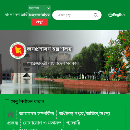
বাংলাদেশ জাতীয় তথ্য বাতায়ন
English
দেখুন
জনপ্রশাসন মন্ত্রণালয়
গণপ্রজাতন্ত্রী বাংলাদেশ সরকার
মেনু নির্বাচন করুন
আমাদের সম্পর্কিত
অধীনস্থ দপ্তর/অফিস/সংস্থা
প্রকল্প
যোগাযোগ ও মতামত
গ্যালারি