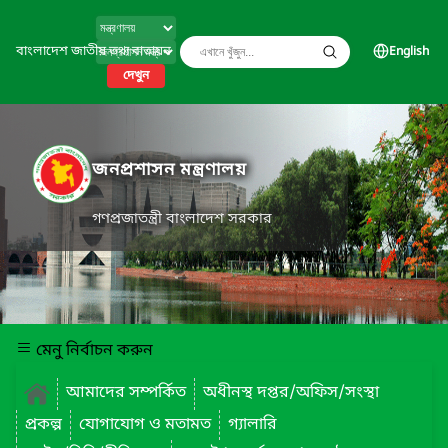
বাংলাদেশ জাতীয় তথ্য বাতায়ন
English
দেখুন
জনপ্রশাসন মন্ত্রণালয়
গণপ্রজাতন্ত্রী বাংলাদেশ সরকার
মেনু নির্বাচন করুন
আমাদের সম্পর্কিত
অধীনস্থ দপ্তর/অফিস/সংস্থা
প্রকল্প
যোগাযোগ ও মতামত
গ্যালারি