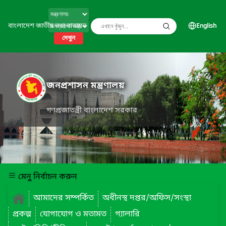
বাংলাদেশ জাতীয় তথ্য বাতায়ন
English
দেখুন
জনপ্রশাসন মন্ত্রণালয়
গণপ্রজাতন্ত্রী বাংলাদেশ সরকার
মেনু নির্বাচন করুন
আমাদের সম্পর্কিত
অধীনস্থ দপ্তর/অফিস/সংস্থা
প্রকল্প
যোগাযোগ ও মতামত
গ্যালারি