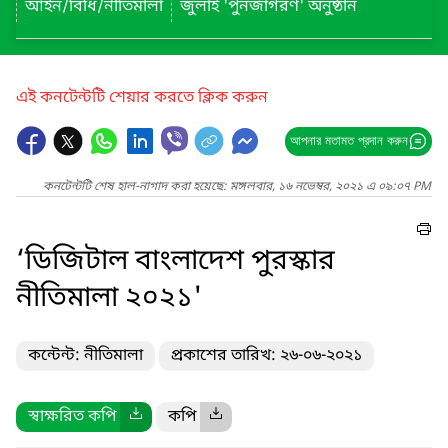
আইন/বিধি/নীতিমালা
জুলাই 'পুনর্জাগরণ' অনুষ্ঠান
এই কনটেন্টটি শেয়ার করতে ক্লিক করুন
আপনার মতামত প্রদান করুন
কনটেন্টটি শেষ হাল-নাগাদ করা হয়েছে: মঙ্গলবার, ১৬ নভেম্বর, ২০২১ এ ০৯:০৭ PM
‘ডিজিটাল বাংলাদেশ পুরস্কার
নীতিমালা ২০২১'
কন্টেন্ট: নীতিমালা
প্রকাশের তারিখ: ২৬-০৬-২০২১
স্বাক্ষরিত কপি
কপি