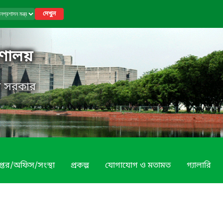
দেখুন
রণালয়
েশ সরকার
প্তর/অফিস/সংস্থা
প্রকল্প
যোগাযোগ ও মতামত
গ্যালারি