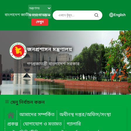
বাংলাদেশ জাতীয় তথ্য বাতায়ন
English
দেখুন
জনপ্রশাসন মন্ত্রণালয়
গণপ্রজাতন্ত্রী বাংলাদেশ সরকার
মেনু নির্বাচন করুন
আমাদের সম্পর্কিত
অধীনস্থ দপ্তর/অফিস/সংস্থা
প্রকল্প
যোগাযোগ ও মতামত
গ্যালারি