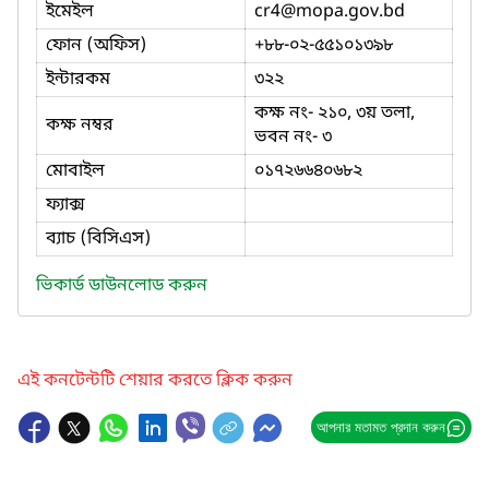
ইমেইল
cr4
@mopa.gov.bd
ফোন (অফিস)
+৮৮-০২-৫৫১০১৩৯৮
ইন্টারকম
৩২২
কক্ষ নং- ২১০, ৩য় তলা,
কক্ষ নম্বর
ভবন নং- ৩
মোবাইল
০১৭২৬৬৪০৬৮২
ফ্যাক্স
ব্যাচ (বিসিএস)
ভিকার্ড ডাউনলোড করুন
এই কনটেন্টটি শেয়ার করতে ক্লিক করুন
আপনার মতামত প্রদান করুন