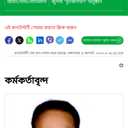
আইন/বিধি/নীতিমালা
জুলাই 'পুনর্জাগরণ' অনুষ্ঠান
এই কনটেন্টটি শেয়ার করতে ক্লিক করুন
আপনার মতামত প্রদান করুন
কনটেন্টটি শেষ হাল-নাগাদ করা হয়েছে: মঙ্গলবার, ৪ আগস্ট, ২০২৬ এ ০৯:৫৫ AM
কর্মকর্তাবৃন্দ