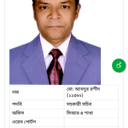
মো: আবদুর রশীদ
নাম
(১১৫৬২)
পদবি
সহকারী সচিব
অফিস
সিআর-৪ শাখা
ওয়েব পোর্টল