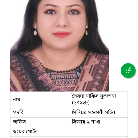
সৈয়দা নাফিস সুলতানা
নাম
(১৭২২৮)
পদবি
সিনিয়র সহকারী সচিব
অফিস
সিআর-২ শাখা
ওয়েব পোর্টল