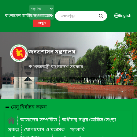
বাংলাদেশ জাতীয় তথ্য বাতায়ন
English
দেখুন
জনপ্রশাসন মন্ত্রণালয়
গণপ্রজাতন্ত্রী বাংলাদেশ সরকার
মেনু নির্বাচন করুন
আমাদের সম্পর্কিত
অধীনস্থ দপ্তর/অফিস/সংস্থা
প্রকল্প
যোগাযোগ ও মতামত
গ্যালারি