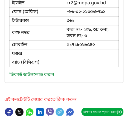
ইমেইল
cr2
@mopa.gov.bd
ফোন (অফিস)
+৮৮-০২-২২৩৩৮৮৭৯১
ইন্টারকম
৩৬৯
কক্ষ নং- ২০৯, ৩য় তলা,
কক্ষ নম্বর
ভবন নং- ৩
মোবাইল
০১৭১৮২৯৮৫৪০
ফ্যাক্স
ব্যাচ (বিসিএস)
ভিকার্ড ডাউনলোড করুন
এই কনটেন্টটি শেয়ার করতে ক্লিক করুন
আপনার মতামত প্রদান করুন