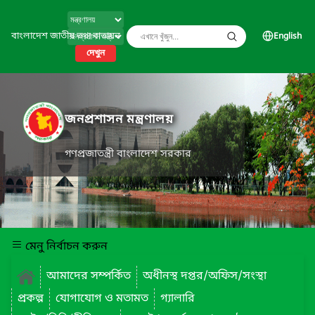
বাংলাদেশ জাতীয় তথ্য বাতায়ন
English
দেখুন
জনপ্রশাসন মন্ত্রণালয়
গণপ্রজাতন্ত্রী বাংলাদেশ সরকার
মেনু নির্বাচন করুন
আমাদের সম্পর্কিত
অধীনস্থ দপ্তর/অফিস/সংস্থা
প্রকল্প
যোগাযোগ ও মতামত
গ্যালারি