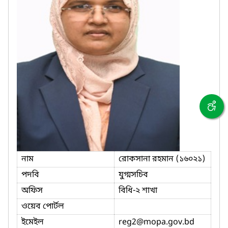
নাম
রোকসানা রহমান (১৬০২১)
পদবি
যুগ্মসচিব
অফিস
বিধি-২ শাখা
ওয়েব পোর্টল
ইমেইল
reg2
@mopa.gov.bd