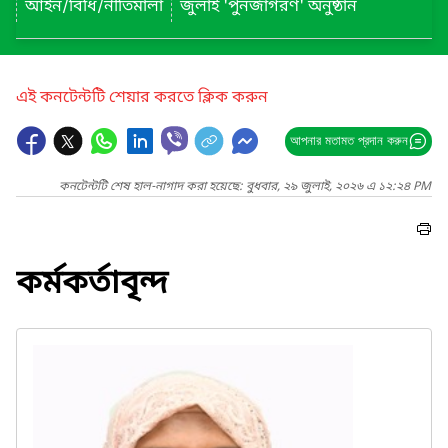
আইন/বিধি/নীতিমালা
জুলাই 'পুনর্জাগরণ' অনুষ্ঠান
এই কনটেন্টটি শেয়ার করতে ক্লিক করুন
আপনার মতামত প্রদান করুন
কনটেন্টটি শেষ হাল-নাগাদ করা হয়েছে: বুধবার, ২৯ জুলাই, ২০২৬ এ ১২:২৪ PM
কর্মকর্তাবৃন্দ