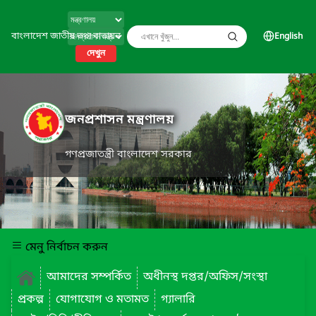
বাংলাদেশ জাতীয় তথ্য বাতায়ন
English
দেখুন
জনপ্রশাসন মন্ত্রণালয়
গণপ্রজাতন্ত্রী বাংলাদেশ সরকার
মেনু নির্বাচন করুন
আমাদের সম্পর্কিত
অধীনস্থ দপ্তর/অফিস/সংস্থা
প্রকল্প
যোগাযোগ ও মতামত
গ্যালারি