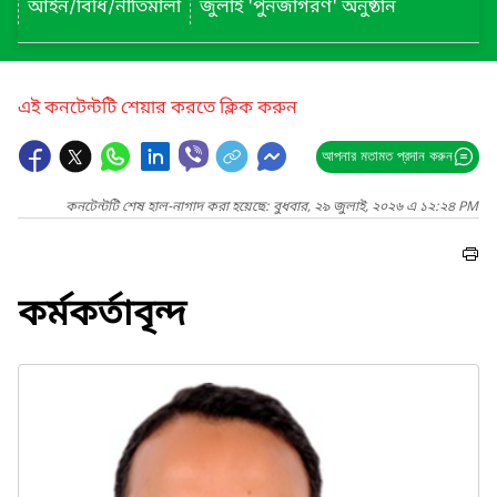
আইন/বিধি/নীতিমালা
জুলাই 'পুনর্জাগরণ' অনুষ্ঠান
এই কনটেন্টটি শেয়ার করতে ক্লিক করুন
আপনার মতামত প্রদান করুন
কনটেন্টটি শেষ হাল-নাগাদ করা হয়েছে: বুধবার, ২৯ জুলাই, ২০২৬ এ ১২:২৪ PM
কর্মকর্তাবৃন্দ