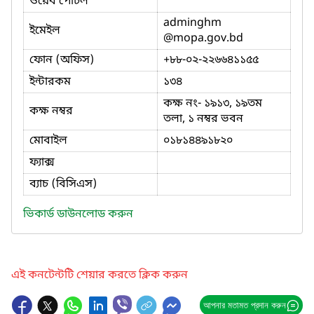
ওয়েব পোর্টল
adminghm
ইমেইল
@mopa.gov.bd
ফোন (অফিস)
+৮৮-০২-২২৬৬৪১১৫৫
ইন্টারকম
১৩৪
কক্ষ নং- ১৯১৩, ১৯তম
কক্ষ নম্বর
তলা, ১ নম্বর ভবন
মোবাইল
০১৮১৪৪৯১৮২০
ফ্যাক্স
ব্যাচ (বিসিএস)
ভিকার্ড ডাউনলোড করুন
এই কনটেন্টটি শেয়ার করতে ক্লিক করুন
আপনার মতামত প্রদান করুন