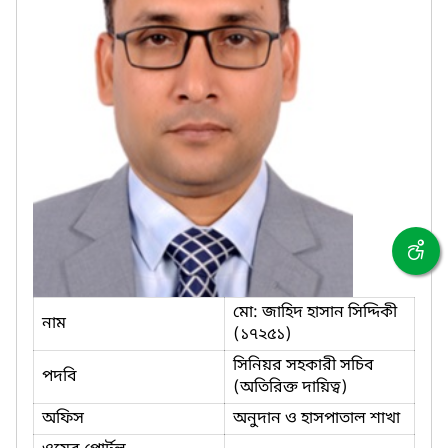
মো: জাহিদ হাসান সিদ্দিকী
নাম
(১৭২৫১)
সিনিয়র সহকারী সচিব
পদবি
(অতিরিক্ত দায়িত্ব)
অফিস
অনুদান ও হাসপাতাল শাখা