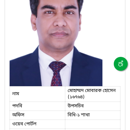
মোহাম্মদ মোবারক হোসেন
নাম
(১৬৭৬৪)
পদবি
উপসচিব
অফিস
বিধি-১ শাখা
ওয়েব পোর্টল