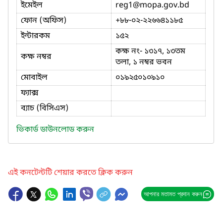
ইমেইল
reg1
@mopa.gov.bd
ফোন (অফিস)
+৮৮-০২-২২৬৬৪১১৮৫
ইন্টারকম
১৫২
কক্ষ নং- ১৩১৭, ১৩তম
কক্ষ নম্বর
তলা, ১ নম্বর ভবন
মোবাইল
০১৯২৫০১০৯১০
ফ্যাক্স
ব্যাচ (বিসিএস)
ভিকার্ড ডাউনলোড করুন
এই কনটেন্টটি শেয়ার করতে ক্লিক করুন
আপনার মতামত প্রদান করুন