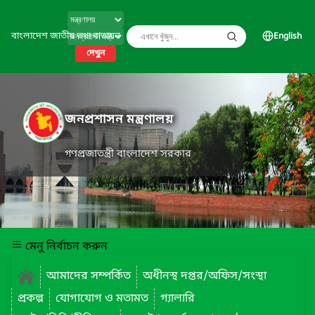
বাংলাদেশ জাতীয় তথ্য বাতায়ন
English
দেখুন
জনপ্রশাসন মন্ত্রণালয়
গণপ্রজাতন্ত্রী বাংলাদেশ সরকার
মেনু নির্বাচন করুন
আমাদের সম্পর্কিত
অধীনস্থ দপ্তর/অফিস/সংস্থা
প্রকল্প
যোগাযোগ ও মতামত
গ্যালারি