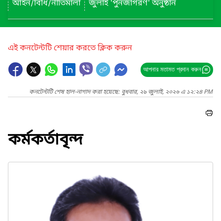
আইন/বিধি/নীতিমালা
জুলাই 'পুনর্জাগরণ' অনুষ্ঠান
এই কনটেন্টটি শেয়ার করতে ক্লিক করুন
আপনার মতামত প্রদান করুন
কনটেন্টটি শেষ হাল-নাগাদ করা হয়েছে: বুধবার, ২৯ জুলাই, ২০২৬ এ ১২:২৪ PM
কর্মকর্তাবৃন্দ