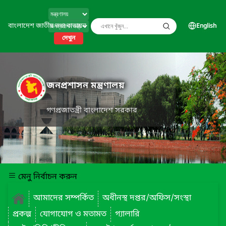
বাংলাদেশ জাতীয় তথ্য বাতায়ন
English
দেখুন
জনপ্রশাসন মন্ত্রণালয়
গণপ্রজাতন্ত্রী বাংলাদেশ সরকার
মেনু নির্বাচন করুন
আমাদের সম্পর্কিত
অধীনস্থ দপ্তর/অফিস/সংস্থা
প্রকল্প
যোগাযোগ ও মতামত
গ্যালারি