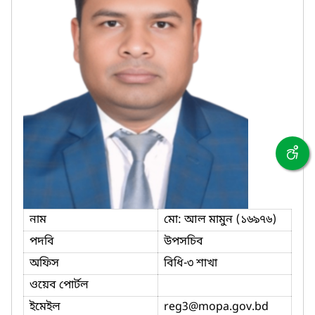
নাম
মো: আল মামুন (১৬৯৭৬)
পদবি
উপসচিব
অফিস
বিধি-৩ শাখা
ওয়েব পোর্টল
ইমেইল
reg3
@mopa.gov.bd