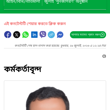
আইন/বিধি/নীতিমালা
জুলাই 'পুনর্জাগরণ' অনুষ্ঠান
এই কনটেন্টটি শেয়ার করতে ক্লিক করুন
আপনার মতামত প্রদান করুন
কনটেন্টটি শেষ হাল-নাগাদ করা হয়েছে: বুধবার, ২৯ জুলাই, ২০২৬ এ ১২:২৪ PM
কর্মকর্তাবৃন্দ