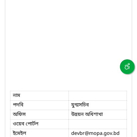
নাম
পদবি
যুগ্মসচিব
অফিস
উন্নয়ন অধিশাখা
ওয়েব পোর্টল
ইমেইল
devbr
@mopa.gov.bd