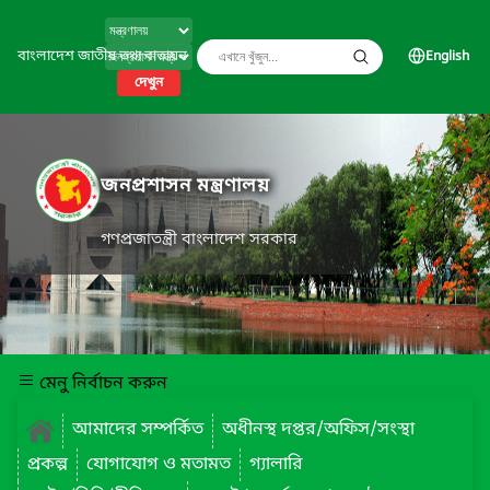
বাংলাদেশ জাতীয় তথ্য বাতায়ন
English
দেখুন
জনপ্রশাসন মন্ত্রণালয়
গণপ্রজাতন্ত্রী বাংলাদেশ সরকার
মেনু নির্বাচন করুন
আমাদের সম্পর্কিত
অধীনস্থ দপ্তর/অফিস/সংস্থা
প্রকল্প
যোগাযোগ ও মতামত
গ্যালারি