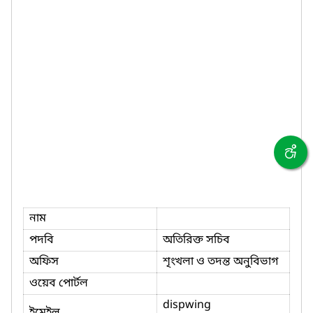
নাম
পদবি
অতিরিক্ত সচিব
অফিস
শৃংখলা ও তদন্ত অনুবিভাগ
ওয়েব পোর্টল
dispwing
ইমেইল