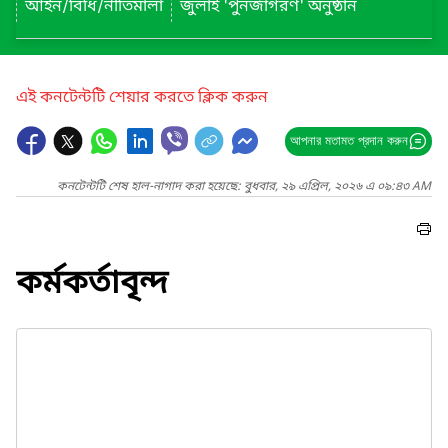
আইন/বিধি/নীতিমালা
জুলাই 'পুনর্জাগরণ' অনুষ্ঠান
এই কনটেন্টটি শেয়ার করতে ক্লিক করুন
আপনার মতামত প্রদান করুন
কনটেন্টটি শেষ হাল-নাগাদ করা হয়েছে: বুধবার, ২৯ এপ্রিল, ২০২৬ এ ০৯:৪৩ AM
কর্মকর্তাবৃন্দ