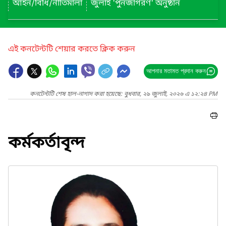
আইন/বিধি/নীতিমালা
জুলাই 'পুনর্জাগরণ' অনুষ্ঠান
এই কনটেন্টটি শেয়ার করতে ক্লিক করুন
আপনার মতামত প্রদান করুন
কনটেন্টটি শেষ হাল-নাগাদ করা হয়েছে: বুধবার, ২৯ জুলাই, ২০২৬ এ ১২:২৪ PM
কর্মকর্তাবৃন্দ