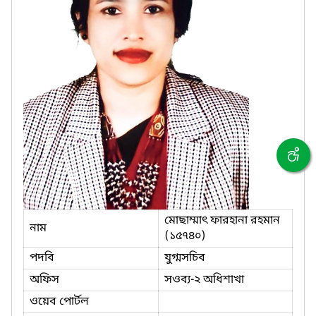
মোছাম্মাৎ ফারহানা রহমান
নাম
(১৫৭৪০)
পদবি
যুগ্মসচিব
অফিস
সওব্য-২ অধিশাখা
ওয়েব পোর্টল