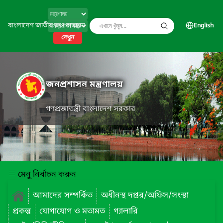
বাংলাদেশ জাতীয় তথ্য বাতায়ন
English
দেখুন
জনপ্রশাসন মন্ত্রণালয়
গণপ্রজাতন্ত্রী বাংলাদেশ সরকার
মেনু নির্বাচন করুন
আমাদের সম্পর্কিত
অধীনস্থ দপ্তর/অফিস/সংস্থা
প্রকল্প
যোগাযোগ ও মতামত
গ্যালারি