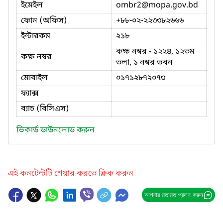
ইমেইল
ombr2
@mopa.gov.bd
ফোন (অফিস)
+৮৮-০২-২২৩৩৮২৬৬৬
ইন্টারকম
২১৮
কক্ষ নম্বর - ১২২৪, ১২তম
কক্ষ নম্বর
তলা, ১ নম্বর ভবন
মোবাইল
০১৭১২৮৭২০৭৩
ফ্যাক্স
ব্যাচ (বিসিএস)
ভিকার্ড ডাউনলোড করুন
এই কনটেন্টটি শেয়ার করতে ক্লিক করুন
আপনার মতামত প্রদান করুন