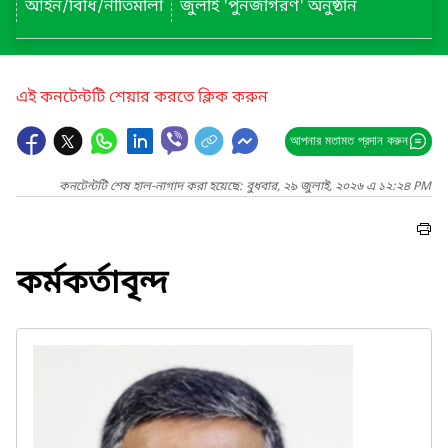
আইন/বিধি/নীতিমালা
জুলাই 'পুনর্জাগরণ' অনুষ্ঠান
এই কনটেন্টটি শেয়ার করতে ক্লিক করুন
আপনার মতামত প্রদান করুন
কনটেন্টটি শেষ হাল-নাগাদ করা হয়েছে: বুধবার, ২৯ জুলাই, ২০২৬ এ ১২:২৪ PM
কর্মকর্তাবৃন্দ