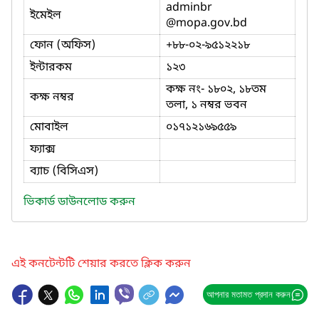
adminbr
ইমেইল
@mopa.gov.bd
ফোন (অফিস)
+৮৮-০২-৯৫১২২১৮
ইন্টারকম
১২৩
কক্ষ নং- ১৮০২, ১৮তম
কক্ষ নম্বর
তলা, ১ নম্বর ভবন
মোবাইল
০১৭১২১৬৯৫৫৯
ফ্যাক্স
ব্যাচ (বিসিএস)
ভিকার্ড ডাউনলোড করুন
এই কনটেন্টটি শেয়ার করতে ক্লিক করুন
আপনার মতামত প্রদান করুন