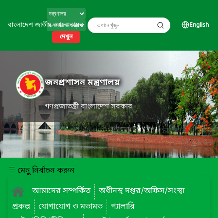
বাংলাদেশ জাতীয় তথ্য বাতায়ন
English
দেখুন
জনপ্রশাসন মন্ত্রণালয়
গণপ্রজাতন্ত্রী বাংলাদেশ সরকার
মেনু নির্বাচন করুন
আমাদের সম্পর্কিত
অধীনস্থ দপ্তর/অফিস/সংস্থা
প্রকল্প
যোগাযোগ ও মতামত
গ্যালারি