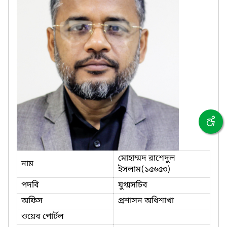
মোহাম্মদ রাশেদুল
নাম
ইসলাম(১৫৬৫৩)
পদবি
যুগ্মসচিব
অফিস
প্রশাসন অধিশাখা
ওয়েব পোর্টল