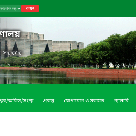
দেখুন
রণালয়
েশ সরকার
প্তর/অফিস/সংস্থা
প্রকল্প
যোগাযোগ ও মতামত
গ্যালারি