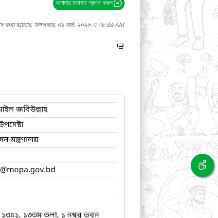
আপনার মতামত প্রদান করুন
দ করা হয়েছে: মঙ্গলবার, ৩১ মার্চ, ২০২৬ এ ০৮:৫৫ AM
াইল জবিউল্লাহ
পদেষ্টা
ন মন্ত্রণালয়
@mopa.gov.bd
- ১৩০১, ১৩তম তলা, ১ নম্বর ভবন