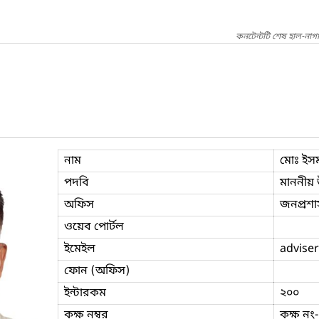
কনটেন্টটি শেষ হাল-নাগা
নাম
মোঃ ইসম
পদবি
মাননীয় উ
অফিস
জনপ্রশাস
ওয়েব পোর্টল
ইমেইল
adviser
ফোন (অফিস)
ইন্টারকম
২০০
কক্ষ নম্বর
কক্ষ নং