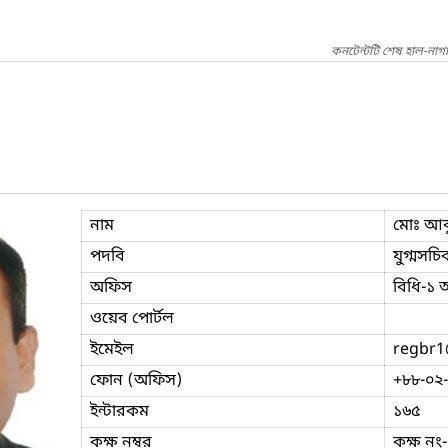
কনটেন্টটি শেষ হাল-নাগ
নাম
মোঃ আবু
পদবি
যুগ্মসচি
অফিস
বিধি-১ 
ওয়েব পোর্টল
ইমেইল
regbr1
ফোন (অফিস)
+৮৮-০২
ইন্টারকম
১৬৫
কক্ষ নম্বর
কক্ষ নং