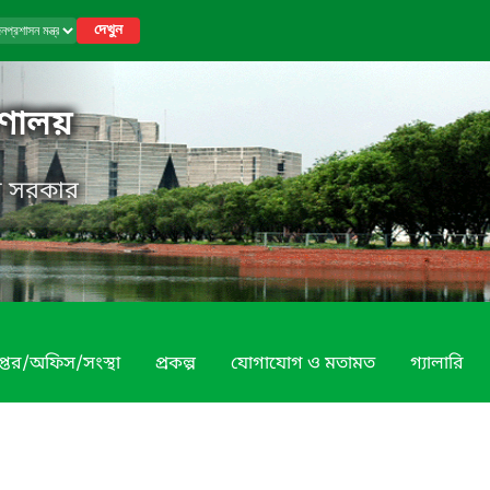
দেখুন
রণালয়
েশ সরকার
প্তর/অফিস/সংস্থা
প্রকল্প
যোগাযোগ ও মতামত
গ্যালারি