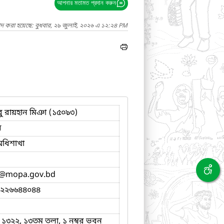
আপনার মতামত প্রদান করুন
াদ করা হয়েছে: বুধবার, ২৯ জুলাই, ২০২৬ এ ১২:২৪ PM
 রায়হান মিঞা (১৫০৯৩)
ব
অধিশাখা
@mopa.gov.bd
-২২৬৬৪৪০৪৪
- ১৩২২, ১৩তম তলা, ১ নম্বর ভবন