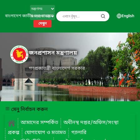
বাংলাদেশ জাতীয় তথ্য বাতায়ন
English
দেখুন
জনপ্রশাসন মন্ত্রণালয়
গণপ্রজাতন্ত্রী বাংলাদেশ সরকার
মেনু নির্বাচন করুন
আমাদের সম্পর্কিত
অধীনস্থ দপ্তর/অফিস/সংস্থা
প্রকল্প
যোগাযোগ ও মতামত
গ্যালারি