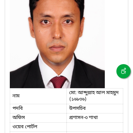
মো: আব্দুল্লাহ আল মাহমুদ
নাম
(১৬৮৩৬)
পদবি
উপসচিব
অফিস
প্রশাসন-৩ শাখা
ওয়েব পোর্টল