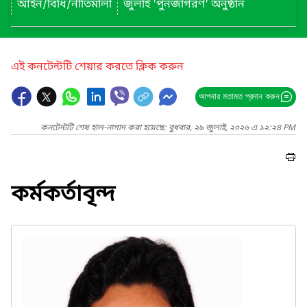
আইন/বিধি/নীতিমালা
জুলাই 'পুনর্জাগরণ' অনুষ্ঠান
এই কনটেন্টটি শেয়ার করতে ক্লিক করুন
আপনার মতামত প্রদান করুন
কনটেন্টটি শেষ হাল-নাগাদ করা হয়েছে: বুধবার, ২৯ জুলাই, ২০২৬ এ ১২:২৪ PM
কর্মকর্তাবৃন্দ