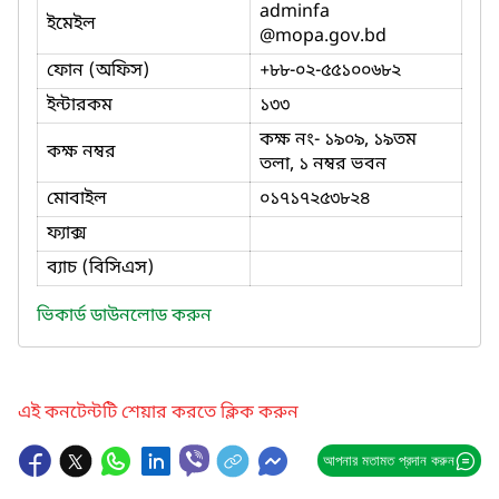
adminfa
ইমেইল
@mopa.gov.bd
ফোন (অফিস)
+৮৮-০২-৫৫১০০৬৮২
ইন্টারকম
১৩৩
কক্ষ নং- ১৯০৯, ১৯তম
কক্ষ নম্বর
তলা, ১ নম্বর ভবন
মোবাইল
০১৭১৭২৫৩৮২৪
ফ্যাক্স
ব্যাচ (বিসিএস)
ভিকার্ড ডাউনলোড করুন
এই কনটেন্টটি শেয়ার করতে ক্লিক করুন
আপনার মতামত প্রদান করুন