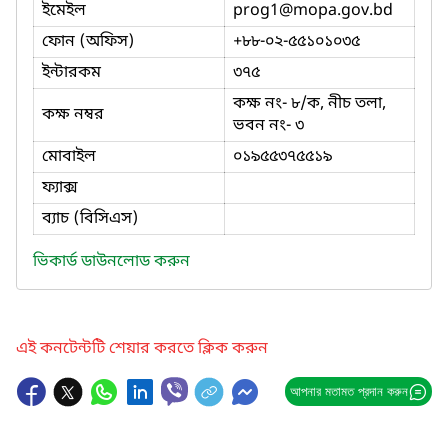
ইমেইল
prog1
@mopa.gov.bd
ফোন (অফিস)
+৮৮-০২-৫৫১০১০৩৫
ইন্টারকম
৩৭৫
কক্ষ নং- ৮/ক, নীচ তলা,
কক্ষ নম্বর
ভবন নং- ৩
মোবাইল
০১৯৫৫৩৭৫৫১৯
ফ্যাক্স
ব্যাচ (বিসিএস)
ভিকার্ড ডাউনলোড করুন
এই কনটেন্টটি শেয়ার করতে ক্লিক করুন
আপনার মতামত প্রদান করুন