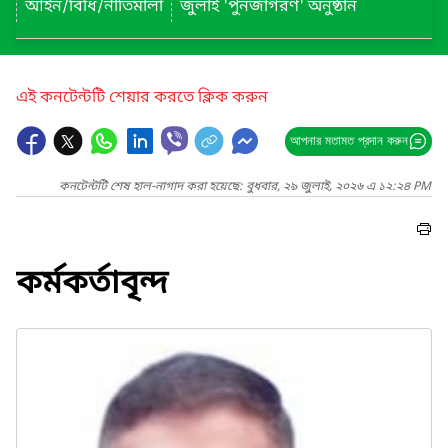
আইন/বিধি/নীতিমালা
জুলাই 'পুনর্জাগরণ' অনুষ্ঠান
এই কনটেন্টটি শেয়ার করতে ক্লিক করুন
আপনার মতামত প্রদান করুন
কনটেন্টটি শেষ হাল-নাগাদ করা হয়েছে: বুধবার, ২৯ জুলাই, ২০২৬ এ ১২:২৪ PM
কর্মকর্তাবৃন্দ