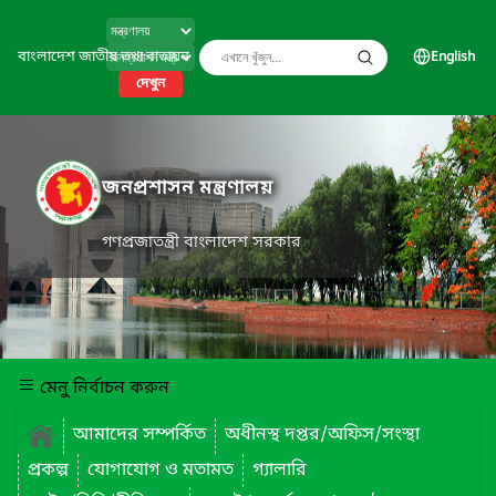
বাংলাদেশ জাতীয় তথ্য বাতায়ন
English
দেখুন
জনপ্রশাসন মন্ত্রণালয়
গণপ্রজাতন্ত্রী বাংলাদেশ সরকার
মেনু নির্বাচন করুন
আমাদের সম্পর্কিত
অধীনস্থ দপ্তর/অফিস/সংস্থা
প্রকল্প
যোগাযোগ ও মতামত
গ্যালারি