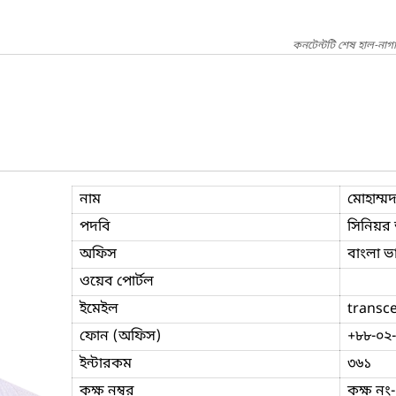
কনটেন্টটি শেষ হাল-নাগ
নাম
মোহাম্ম
পদবি
সিনিয়র অ
অফিস
বাংলা ভ
ওয়েব পোর্টল
ইমেইল
transce
ফোন (অফিস)
+৮৮-০২
ইন্টারকম
৩৬১
কক্ষ নম্বর
কক্ষ নং