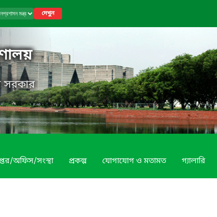
দেখুন
রণালয়
েশ সরকার
প্তর/অফিস/সংস্থা
প্রকল্প
যোগাযোগ ও মতামত
গ্যালারি