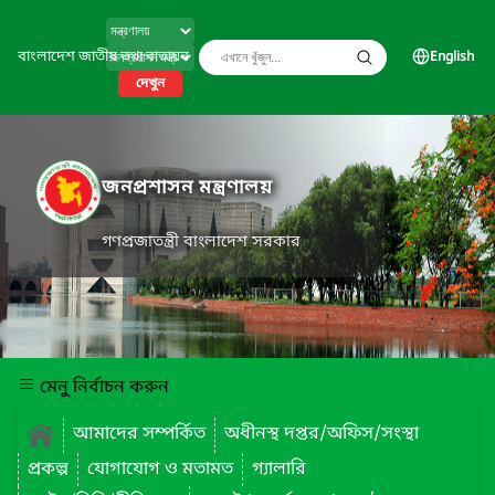
বাংলাদেশ জাতীয় তথ্য বাতায়ন
English
দেখুন
জনপ্রশাসন মন্ত্রণালয়
গণপ্রজাতন্ত্রী বাংলাদেশ সরকার
মেনু নির্বাচন করুন
আমাদের সম্পর্কিত
অধীনস্থ দপ্তর/অফিস/সংস্থা
প্রকল্প
যোগাযোগ ও মতামত
গ্যালারি