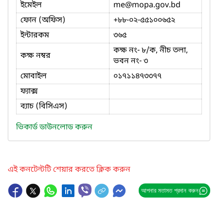
ইমেইল
me
@mopa.gov.bd
ফোন (অফিস)
+৮৮-০২-৫৫১০০৬৫২
ইন্টারকম
৩৬৫
কক্ষ নং- ৮/ক, নীচ তলা,
কক্ষ নম্বর
ভবন নং- ৩
মোবাইল
০১৭১১৪৭৩৩৭৭
ফ্যাক্স
ব্যাচ (বিসিএস)
ভিকার্ড ডাউনলোড করুন
এই কনটেন্টটি শেয়ার করতে ক্লিক করুন
আপনার মতামত প্রদান করুন