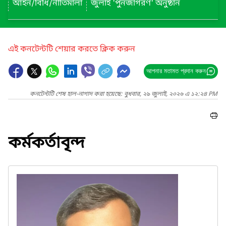
আইন/বিধি/নীতিমালা
জুলাই 'পুনর্জাগরণ' অনুষ্ঠান
এই কনটেন্টটি শেয়ার করতে ক্লিক করুন
আপনার মতামত প্রদান করুন
কনটেন্টটি শেষ হাল-নাগাদ করা হয়েছে: বুধবার, ২৯ জুলাই, ২০২৬ এ ১২:২৪ PM
কর্মকর্তাবৃন্দ