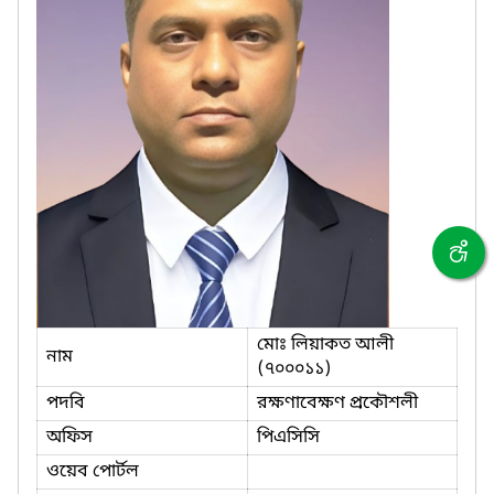
মোঃ লিয়াকত আলী
নাম
(৭০০০১১)
পদবি
রক্ষণাবেক্ষণ প্রকৌশলী
অফিস
পিএসিসি
ওয়েব পোর্টল