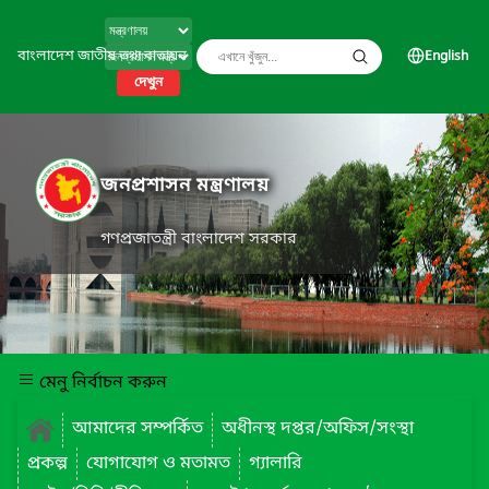
বাংলাদেশ জাতীয় তথ্য বাতায়ন
English
দেখুন
জনপ্রশাসন মন্ত্রণালয়
গণপ্রজাতন্ত্রী বাংলাদেশ সরকার
মেনু নির্বাচন করুন
আমাদের সম্পর্কিত
অধীনস্থ দপ্তর/অফিস/সংস্থা
প্রকল্প
যোগাযোগ ও মতামত
গ্যালারি