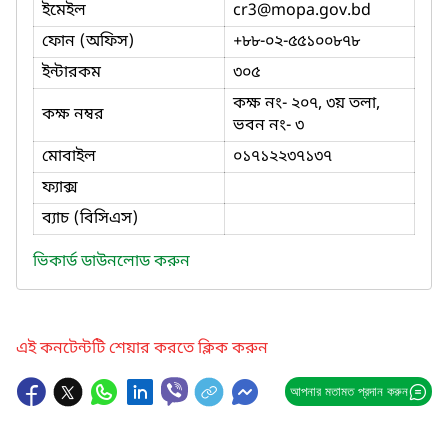
ইমেইল
cr3
@mopa.gov.bd
ফোন (অফিস)
+৮৮-০২-৫৫১০০৮৭৮
ইন্টারকম
৩০৫
কক্ষ নং- ২০৭, ৩য় তলা,
কক্ষ নম্বর
ভবন নং- ৩
মোবাইল
০১৭১২২৩৭১৩৭
ফ্যাক্স
ব্যাচ (বিসিএস)
ভিকার্ড ডাউনলোড করুন
এই কনটেন্টটি শেয়ার করতে ক্লিক করুন
আপনার মতামত প্রদান করুন