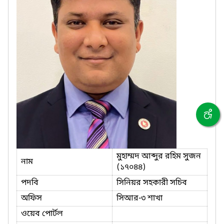
মুহাম্মদ আব্দুর রহিম সুজন
নাম
(১৭০৪৪)
পদবি
সিনিয়র সহকারী সচিব
অফিস
সিআর-৩ শাখা
ওয়েব পোর্টল