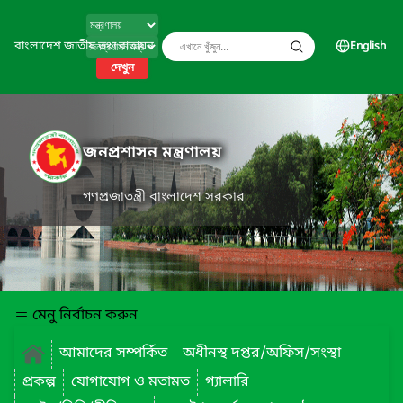
বাংলাদেশ জাতীয় তথ্য বাতায়ন
English
দেখুন
জনপ্রশাসন মন্ত্রণালয়
গণপ্রজাতন্ত্রী বাংলাদেশ সরকার
মেনু নির্বাচন করুন
আমাদের সম্পর্কিত
অধীনস্থ দপ্তর/অফিস/সংস্থা
প্রকল্প
যোগাযোগ ও মতামত
গ্যালারি